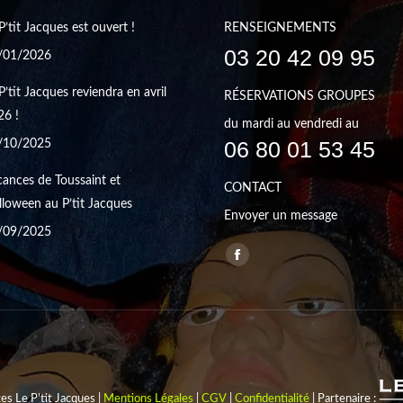
P’tit Jacques est ouvert !
RENSEIGNEMENTS
03 20 42 09 95
/01/2026
P’tit Jacques reviendra en avril
RÉSERVATIONS GROUPES
26 !
du mardi au vendredi au
06 80 01 53 45
/10/2025
ances de Toussaint et
CONTACT
loween au P’tit Jacques
Envoyer un message
/09/2025
Trouvez nous sur :
Facebook
page
opens
in
new
window
s Le P'tit Jacques |
Mentions Légales
|
CGV
|
Confidentialité
| Partenaire :