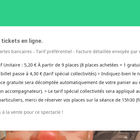
ickets en ligne.
artes bancaires - Tarif préférentiel - Facture détaillée envoyée pa
rif Unitaire : 5,20 € À partir de 9 places (8 places achetées = 1 gra
 billet passe à 4,30 € (tarif spécial collectivités) > Indiquez-bien l
place gratuite sera décomptée automatiquement de votre panier a
un accompagnateur). > Le tarif spécial collectivités sera appliqué
rticuliers, merci de réserver vos places sur la séance de 15h30 (f
 à la vente pour ce spectacle !