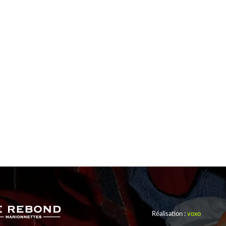
s une bergerie et abritait les chèvres de l’agronome
. A l’époque, il en coûtait alors 10…
Réalisation :
voxo