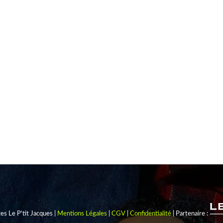
ÉÂTRE DES MARIONNETTES
017
iment qui abrite aujourd’hui le théâtre de marionnettes était autrefoi
nt venir y boire le bon lait chaud tout droit sorti de la petite laiterie
s Le P'tit Jacques |
Mentions Légales
|
CGV
|
Confidentialité
| Partenaire :