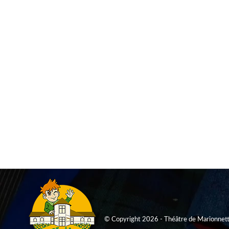
DU « CHALET AUX CHÈVRES » AU TH
Historique
,
Rameau et le chalet
Par
Le P'tit Jacques
14/06/2
L’origine de l’ancienne bergerie Construit en 1879, le bât
Charles Rameau. Jusqu’à l’après guerre, les enfants pouvaie
© Copyright 2026 - Théâtre de Marionnette