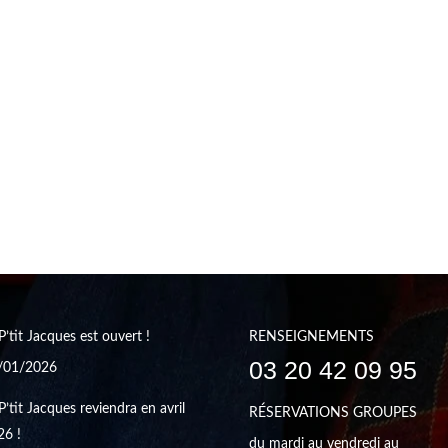
P’tit Jacques est ouvert !
RENSEIGNEMENTS
03 20 42 09 95
/01/2026
P’tit Jacques reviendra en avril
RÉSERVATIONS GROUPES
26 !
du mardi au vendredi au