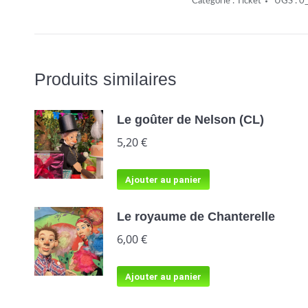
Catégorie :
Ticket
UGS :
0
(CL)
quantité
Produits similaires
Le goûter de Nelson (CL)
5,20
€
Ajouter au panier
Le royaume de Chanterelle
6,00
€
Ajouter au panier