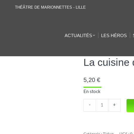
THÉÂTRE DE MARIONNETTES - LILLE
ACTUALITÉS
LES HÉROS
La cuisine 
5,20
€
En stock
La
-
+
cuisine
des
chefs