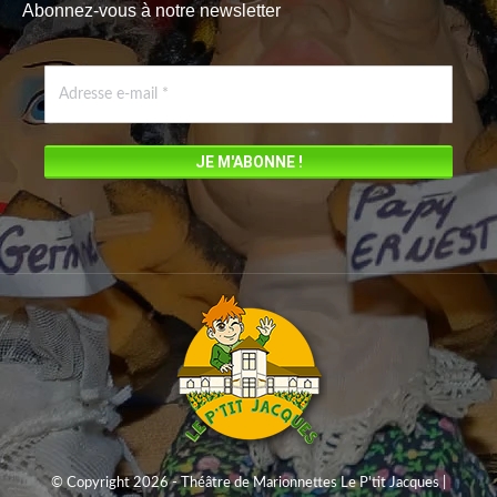
Abonnez-vous à notre newsletter
opens
in
new
window
© Copyright 2026 - Théâtre de Marionnettes Le P'tit Jacques |