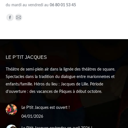
du mardi au vendredi au
06 80 01 53 45
Trouvez nous sur :
Facebook
Mail
page
page
opens
opens
in
in
new
new
LE P’TIT JACQUES
window
window
Théâtre de semi-plein air dans la lignée des théâtres de square.
Spectacles dans la tradition du dialogue entre marionnettes et
enfants/famille. Héros du lieu : Jacques de Lille. Période
d'ouverture : des vacances de Pâques à début octobre.
Le P’tit Jacques est ouvert !
04/01/2026