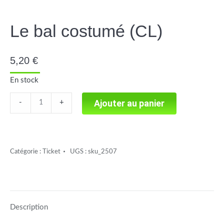
Le bal costumé (CL)
5,20
€
En stock
Le
Ajouter au panier
-
+
bal
costumé
(CL)
Catégorie :
Ticket
UGS :
sku_2507
quantité
Description