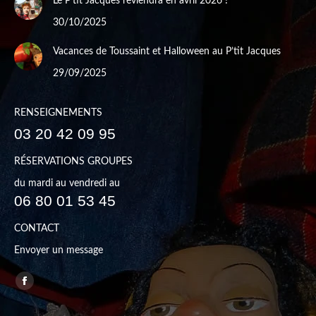
Le P’tit Jacques reviendra en avril 2026 !
30/10/2025
Vacances de Toussaint et Halloween au P’tit Jacques
29/09/2025
RENSEIGNEMENTS
03 20 42 09 95
RÉSERVATIONS GROUPES
du mardi au vendredi au
06 80 01 53 45
CONTACT
Envoyer un message
Trouvez nous sur :
Facebook
page