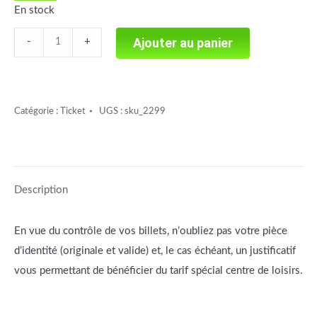
En stock
Le
Ajouter au panier
-
+
rendez-
vous
des
Catégorie :
Ticket
UGS :
sku_2299
pirates
(CL)
quantité
Description
En vue du contrôle de vos billets, n’oubliez pas votre pièce
d’identité (originale et valide) et, le cas échéant, un justificatif
vous permettant de bénéficier du tarif spécial centre de loisirs.