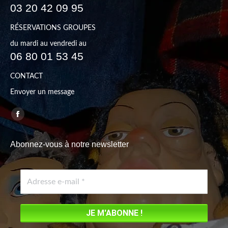
03 20 42 09 95
RÉSERVATIONS GROUPES
du mardi au vendredi au
06 80 01 53 45
CONTACT
Envoyer un message
Trouvez nous sur :
Facebook
page
Abonnez-vous à notre newsletter
opens
in
new
window