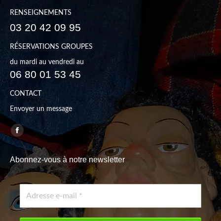
RENSEIGNEMENTS
03 20 42 09 95
RÉSERVATIONS GROUPES
du mardi au vendredi au
06 80 01 53 45
CONTACT
Envoyer un message
Trouvez nous sur :
Facebook
page
Abonnez-vous à notre newsletter
opens
in
new
window