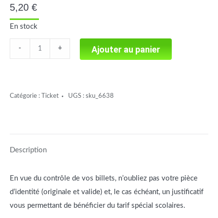
5,20
€
En stock
Le
Ajouter au panier
-
+
morceau
de
lune
Catégorie :
Ticket
UGS :
sku_6638
(SC)
quantité
Description
En vue du contrôle de vos billets, n’oubliez pas votre pièce
d’identité (originale et valide) et, le cas échéant, un justificatif
vous permettant de bénéficier du tarif spécial scolaires.