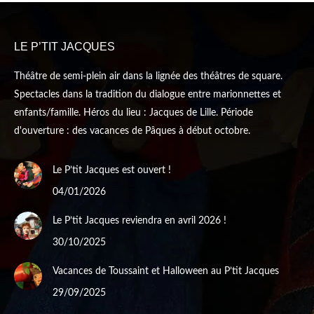
in
in
new
new
LE P’TIT JACQUES
window
window
Théâtre de semi-plein air dans la lignée des théâtres de square.
Spectacles dans la tradition du dialogue entre marionnettes et
enfants/famille. Héros du lieu : Jacques de Lille. Période
d'ouverture : des vacances de Pâques à début octobre.
Le P’tit Jacques est ouvert !
04/01/2026
Le P’tit Jacques reviendra en avril 2026 !
30/10/2025
Vacances de Toussaint et Halloween au P’tit Jacques
29/09/2025