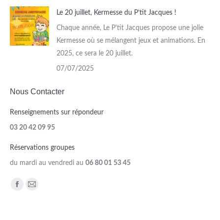
Le 20 juillet, Kermesse du P’tit Jacques !
Chaque année, Le P'tit Jacques propose une jolie
Kermesse où se mélangent jeux et animations. En
2025, ce sera le 20 juillet.
07/07/2025
Nous Contacter
Renseignements sur répondeur
03 20 42 09 95
Réservations groupes
du mardi au vendredi au
06 80 01 53 45
Trouvez nous sur :
Facebook
Mail
page
page
opens
opens