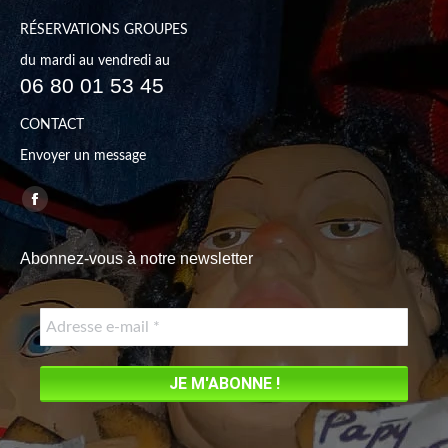
RÉSERVATIONS GROUPES
du mardi au vendredi au
06 80 01 53 45
CONTACT
Envoyer un message
Trouvez nous sur :
Facebook
page
Abonnez-vous à notre newsletter
opens
in
new
window