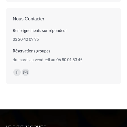
Nous Contacter
Renseignements sur répondeur
03 20 42 09 95
Réservations groupes
du mardi au vendredi au
06 80 01 53 45
Trouvez nous sur :
Facebook
Mail
page
page
opens
opens
in
in
new
new
window
window