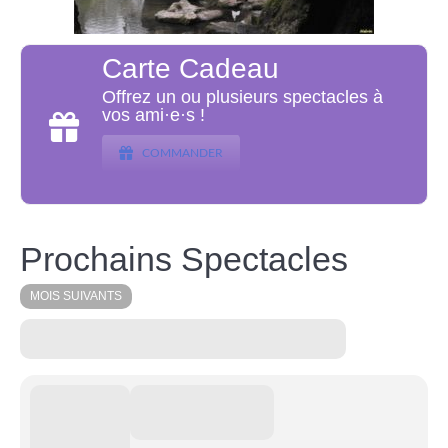
Carte Cadeau
Offrez un ou plusieurs spectacles à
vos ami·e·s !
COMMANDER
Prochains Spectacles
MOIS SUIVANTS