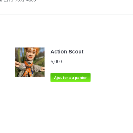
ku_2275_7692_4806
Action Scout
6,00
€
Ajouter au panier