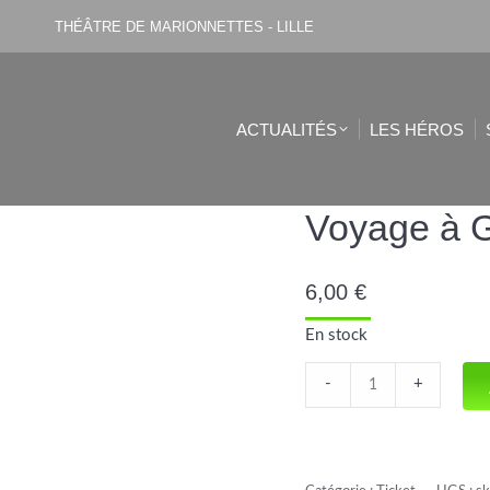
THÉÂTRE DE MARIONNETTES - LILLE
ACTUALITÉS
LES HÉROS
Voyage à 
6,00
€
En stock
Voyage
-
+
à
Guacamole
quantité