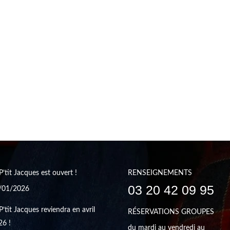
P’tit Jacques est ouvert !
RENSEIGNEMENTS
03 20 42 09 95
/01/2026
P’tit Jacques reviendra en avril
RÉSERVATIONS GROUPES
26 !
du mardi au vendredi au